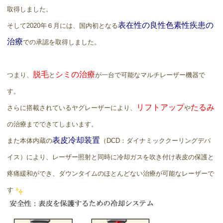
取得しました。
表在性の良性色素性疾患の
そして2020年６月には、国内初となる
治療
での承認を取得しました。
脱毛
シミの治療
つまり、
と
が一台で可能なマルチレーザー機器で
す。
リフトアップ
たるみ
さらに搭載されているヤグレーザーにより、
や
の治療までできてしまいます。
表皮冷却装置
また本体内蔵の
（DCD：ダイナミッククーリングデバ
イス）により、レーザー照射と同時に冷却ガスを吹き付け表皮の保護と
疼痛緩和ができ、ダウンタイムのほとんどない治療が可能なレーザーで
す