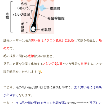
脱毛レーザーは毛の
黒い色（メラニン色素）に反応
して熱を発生し、
熱
の力
で、
毛の成長に関わる
毛根
部分の細胞と、
バルジ領域
発毛に必要な栄養を供給する
という部分を
破壊
することで
脱毛効果をもたらします
つまり、
毛の黒い色が濃いほど熱に変換しやすく、
太く濃い毛には効果
が出やすく
なります。
一方で、
うぶ毛や細い毛はメラニン色素が薄い
ためレーザーが
反応しに