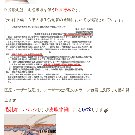
医療脱毛は、毛包破壊を伴う
医療行為
です。
それは平成１３年の厚生労働省の通達においても明記されています。
医療レーザー脱毛は、レーザー光が毛のメラニン色素に反応して熱を発
生させ、
毛乳頭
バルジ
皮脂腺開口部
破壊
、
および
を
します