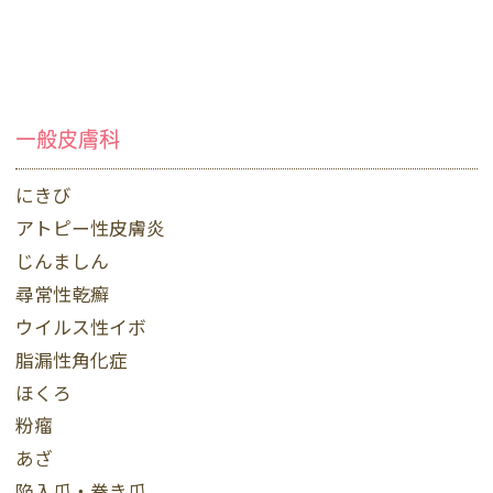
一般皮膚科
にきび
アトピー性皮膚炎
じんましん
尋常性乾癬
ウイルス性イボ
脂漏性角化症
ほくろ
粉瘤
あざ
陥入爪・巻き爪