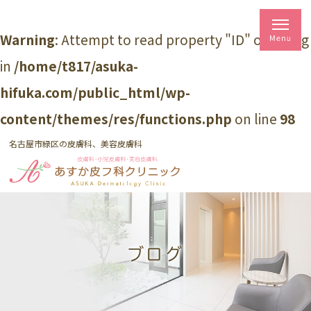
Warning
: Attempt to read property "ID" on string
in
/home/t817/asuka-
hifuka.com/public_html/wp-
content/themes/res/functions.php
on line
98
名古屋市緑区の皮膚科、美容皮膚科
ブログ