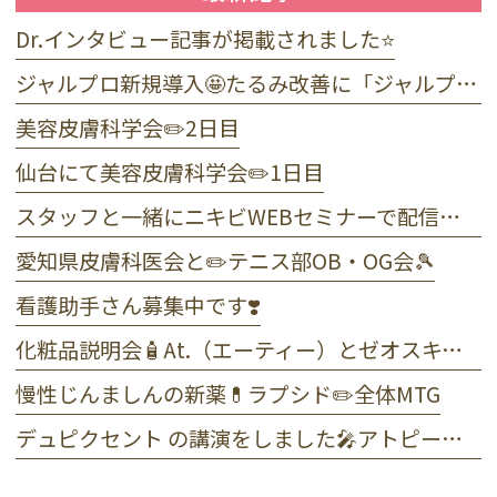
Dr.インタビュー記事が掲載されました⭐️
ジャルプロ新規導入🤩たるみ改善に「ジャルプロ・スーパーハイドロ」💉目元のくま・小じわに「ジャルプロヤングアイ」👀
美容皮膚科学会✏️2日目
仙台にて美容皮膚科学会✏️1日目
スタッフと一緒にニキビWEBセミナーで配信しました☺️
愛知県皮膚科医会と✏️テニス部OB・OG会🎾
看護助手さん募集中です❣️
化粧品説明会🧴At.（エーティー）とゼオスキンヘルス
慢性じんましんの新薬💊ラプシド✏️全体MTG
デュピクセント の講演をしました🎤アトピー性皮膚炎