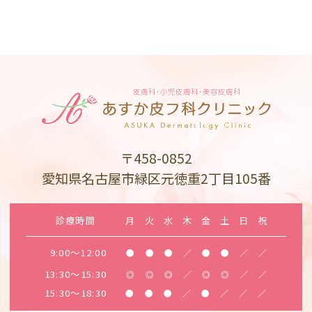
〒458-0852
愛知県名古屋市緑区元徳重2丁目105番
診療時間
月
火
水
木
金
土
日
祝
9:00～12:00
●
●
●
／
●
●
／
／
13:30～15:30
◎
◎
◎
／
◎
◎
／
／
15:30～18:30
●
●
●
／
●
／
／
／