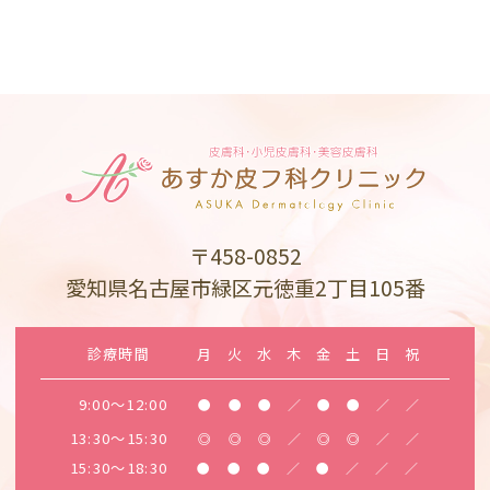
〒458-0852
愛知県名古屋市緑区元徳重2丁目105番
診療時間
月
火
水
木
金
土
日
祝
9:00～12:00
●
●
●
／
●
●
／
／
13:30～15:30
◎
◎
◎
／
◎
◎
／
／
15:30～18:30
●
●
●
／
●
／
／
／