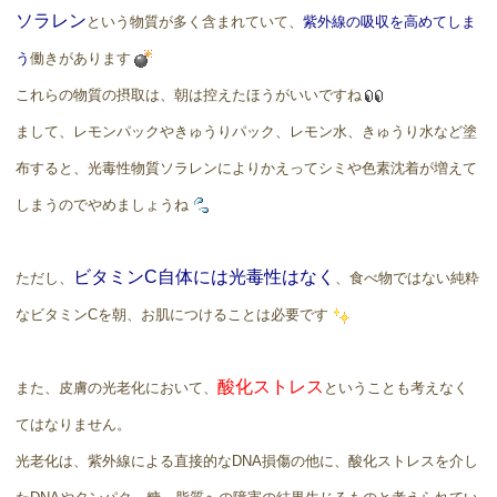
ソラレン
という物質が多く含まれていて、
紫外線の吸収を高めてしま
う
働きがあります
これらの物質の摂取は、朝は控えたほうがいいですね
まして、レモンパックやきゅうりパック、レモン水、きゅうり水など塗
布すると、光毒性物質ソラレンによりかえってシミや色素沈着が増えて
しまうのでやめましょうね
ビタミンC自体には光毒性はなく
ただし、
、食べ物ではない純粋
なビタミンCを朝、お肌につけることは必要です
酸化ストレス
また、皮膚の光老化において、
ということも考えなく
てはなりません。
光老化は、紫外線による直接的なDNA損傷の他に、酸化ストレスを介し