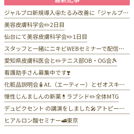
ジャルプロ新規導入🤩たるみ改善に「ジャルプロ・スーパーハイドロ」💉目元のくま・小じわに「ジャルプロヤングアイ」👀
美容皮膚科学会✏️2日目
仙台にて美容皮膚科学会✏️1日目
スタッフと一緒にニキビWEBセミナーで配信しました☺️
愛知県皮膚科医会と✏️テニス部OB・OG会🎾
看護助手さん募集中です❣️
化粧品説明会🧴At.（エーティー）とゼオスキンヘルス
慢性じんましんの新薬💊ラプシド✏️全体MTG
デュピクセント の講演をしました🎤アトピー性皮膚炎
ヒアルロン酸セミナー🚅東京