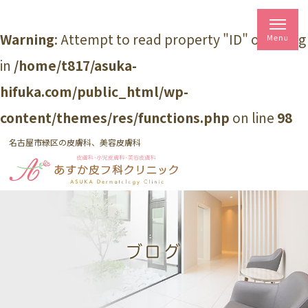
Warning
: Attempt to read property "ID" on string
in
/home/t817/asuka-
hifuka.com/public_html/wp-
content/themes/res/functions.php
on line
98
名古屋市緑区の皮膚科、美容皮膚科
ブログ