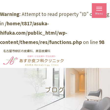
Warning
: Attempt to read property "ID" on string
in
/home/t817/asuka-
hifuka.com/public_html/wp-
content/themes/res/functions.php
on line
98
名古屋市緑区の皮膚科、美容皮膚科
ブログ