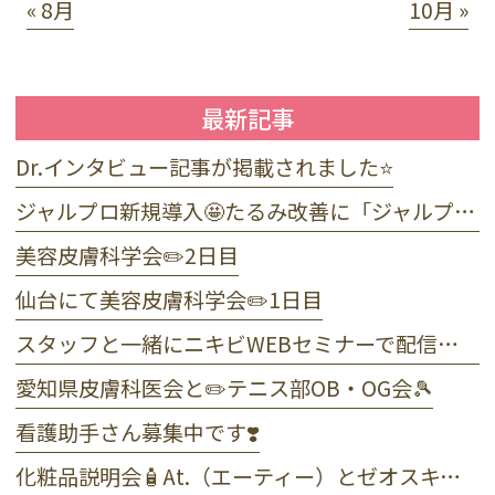
« 8月
10月 »
最新記事
Dr.インタビュー記事が掲載されました⭐️
ジャルプロ新規導入🤩たるみ改善に「ジャルプロ・スーパーハイドロ」💉目元のくま・小じわに「ジャルプロヤングアイ」👀
美容皮膚科学会✏️2日目
仙台にて美容皮膚科学会✏️1日目
スタッフと一緒にニキビWEBセミナーで配信しました☺️
愛知県皮膚科医会と✏️テニス部OB・OG会🎾
看護助手さん募集中です❣️
化粧品説明会🧴At.（エーティー）とゼオスキンヘルス