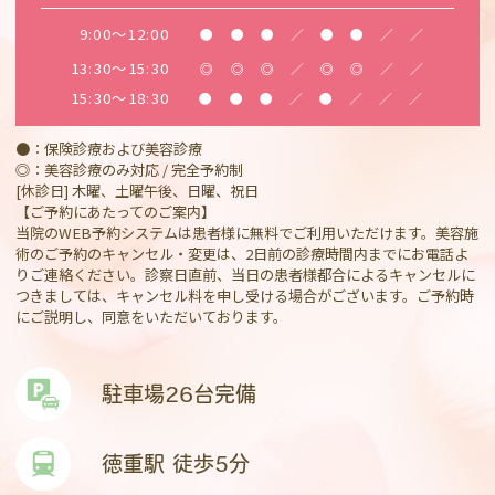
9:00～12:00
●
●
●
／
●
●
／
／
13:30～15:30
◎
◎
◎
／
◎
◎
／
／
15:30～18:30
●
●
●
／
●
／
／
／
●：保険診療および美容診療
◎：美容診療のみ対応 / 完全予約制
[休診日] 木曜、土曜午後、日曜、祝日
【ご予約にあたってのご案内】
当院のWEB予約システムは患者様に無料でご利用いただけます。美容施
術のご予約のキャンセル・変更は、2日前の診療時間内までにお電話よ
りご連絡ください。診察日直前、当日の患者様都合によるキャンセルに
つきましては、キャンセル料を申し受ける場合がございます。ご予約時
にご説明し、同意をいただいております。
駐車場26台完備
徳重駅 徒歩5分