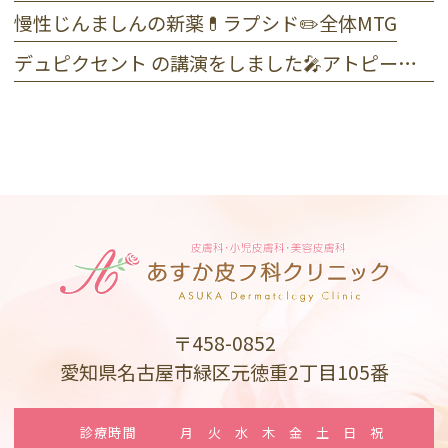
慢性じんましんの新薬💊ラプシド✏️全体MTG
デュピクセント の講演をしました🎤アトピー性皮膚炎
〒458-0852
愛知県名古屋市緑区元徳重2丁目105番
診療時間
月
火
水
木
金
土
日
祝