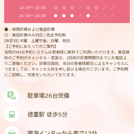
13:30～15:30
◎
◎
◎
／
◎
◎
／
／
15:30～18:30
●
●
●
／
●
／
／
／
●：保険診療および美容診療
◎：美容診療のみ対応 / 完全予約制
[休診日] 木曜、土曜午後、日曜、祝日
【ご予約にあたってのご案内】
当院のWEB予約システムは患者様に無料でご利用いただけます。美容施
術のご予約のキャンセル・変更は、2日前の診療時間内までにお電話よ
りご連絡ください。診察日直前、当日の患者様都合によるキャンセルに
つきましては、キャンセル料を申し受ける場合がございます。ご予約時
にご説明し、同意をいただいております。
駐車場26台完備
徳重駅 徒歩5分
鳴海インターから車で12分