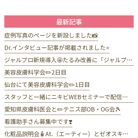
最新記事
症例写真のページを新設しました📸
Dr.インタビュー記事が掲載されました⭐️
ジャルプロ新規導入🤩たるみ改善に「ジャルプロ・スーパーハイドロ」💉目元のくま・小じわに「ジャルプロヤングアイ」👀
美容皮膚科学会✏️2日目
仙台にて美容皮膚科学会✏️1日目
スタッフと一緒にニキビWEBセミナーで配信しました☺️
愛知県皮膚科医会と✏️テニス部OB・OG会🎾
看護助手さん募集中です❣️
化粧品説明会🧴At.（エーティー）とゼオスキンヘルス