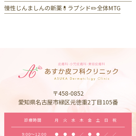
慢性じんましんの新薬💊ラプシド✏️全体MTG
〒458-0852
愛知県名古屋市緑区元徳重2丁目105番
診療時間
月
火
水
木
金
土
日
祝
9:00～12:00
●
●
●
／
●
●
／
／