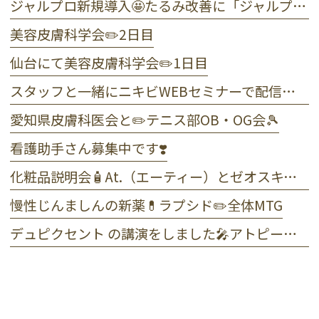
ジャルプロ新規導入🤩たるみ改善に「ジャルプロ・スーパーハイドロ」💉目元のくま・小じわに「ジャルプロヤングアイ」👀
美容皮膚科学会✏️2日目
仙台にて美容皮膚科学会✏️1日目
スタッフと一緒にニキビWEBセミナーで配信しました☺️
愛知県皮膚科医会と✏️テニス部OB・OG会🎾
看護助手さん募集中です❣️
化粧品説明会🧴At.（エーティー）とゼオスキンヘルス
慢性じんましんの新薬💊ラプシド✏️全体MTG
デュピクセント の講演をしました🎤アトピー性皮膚炎