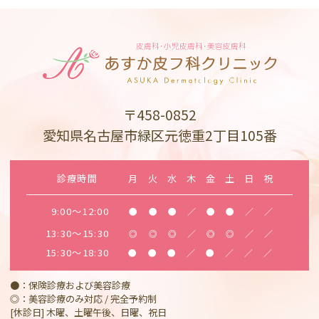
〒458-0852
愛知県名古屋市緑区元徳重2丁目105番
診療時間
月
火
水
木
金
土
日
祝
9:00～12:00
●
●
●
／
●
●
／
／
13:30～15:30
◎
◎
◎
／
◎
◎
／
／
15:30～18:30
●
●
●
／
●
／
／
／
●：保険診療および美容診療
◎：美容診療のみ対応 / 完全予約制
[休診日] 木曜、土曜午後、日曜、祝日