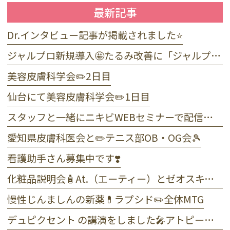
最新記事
Dr.インタビュー記事が掲載されました⭐️
ジャルプロ新規導入🤩たるみ改善に「ジャルプロ・スーパーハイドロ」💉目元のくま・小じわに「ジャルプロヤングアイ」👀
美容皮膚科学会✏️2日目
仙台にて美容皮膚科学会✏️1日目
スタッフと一緒にニキビWEBセミナーで配信しました☺️
愛知県皮膚科医会と✏️テニス部OB・OG会🎾
看護助手さん募集中です❣️
化粧品説明会🧴At.（エーティー）とゼオスキンヘルス
慢性じんましんの新薬💊ラプシド✏️全体MTG
デュピクセント の講演をしました🎤アトピー性皮膚炎