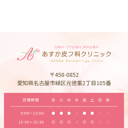
〒458-0852
愛知県名古屋市緑区元徳重2丁目105番
診療時間
月
火
水
木
金
土
日
祝
9:00～12:00
●
●
●
／
●
●
／
／
13:30～15:30
◎
◎
◎
／
◎
◎
／
／