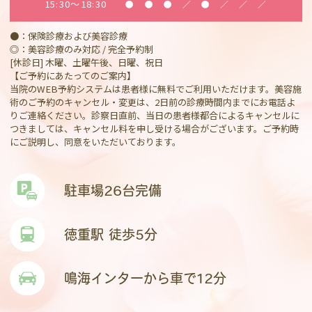
15:30～18:30
●
●
●
／
●
／
／
／
●：保険診療および美容診療
◎：美容診療のみ対応 / 完全予約制
[休診日] 木曜、土曜午後、日曜、祝日
【ご予約にあたってのご案内】
当院のWEB予約システムは患者様に無料でご利用いただけます。美容施
術のご予約のキャンセル・変更は、2日前の診療時間内までにお電話よ
りご連絡ください。診察日直前、当日の患者様都合によるキャンセルに
つきましては、キャンセル料を申し受ける場合がございます。ご予約時
にご説明し、同意をいただいております。
駐車場26台完備
徳重駅 徒歩5分
鳴海インターから車で12分