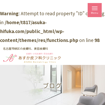
Warning
: Attempt to read property "ID" on string
in
/home/t817/asuka-
hifuka.com/public_html/wp-
content/themes/res/functions.php
on line
98
名古屋市緑区の皮膚科、美容皮膚科
ブログ