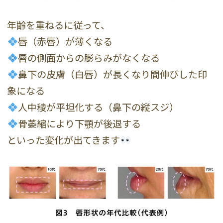
年齢を重ねるに従って、
唇（赤唇）が薄くなる
唇の側面からの膨らみがなくなる
鼻下の皮膚（白唇）が長くなり間伸びした印
象になる
人中稜が平坦化する（鼻下の縦スジ）
骨萎縮により下顎が後退する
といった変化が出てきます