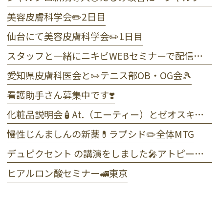
美容皮膚科学会✏️2日目
仙台にて美容皮膚科学会✏️1日目
スタッフと一緒にニキビWEBセミナーで配信しました☺️
愛知県皮膚科医会と✏️テニス部OB・OG会🎾
看護助手さん募集中です❣️
化粧品説明会🧴At.（エーティー）とゼオスキンヘルス
慢性じんましんの新薬💊ラプシド✏️全体MTG
デュピクセント の講演をしました🎤アトピー性皮膚炎
ヒアルロン酸セミナー🚅東京