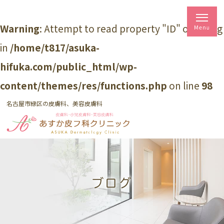
Warning
: Attempt to read property "ID" on string
in
/home/t817/asuka-
hifuka.com/public_html/wp-
content/themes/res/functions.php
on line
98
名古屋市緑区の皮膚科、美容皮膚科
ブログ