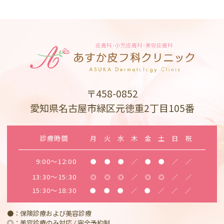
〒458-0852
愛知県名古屋市緑区元徳重2丁目105番
診療時間
月
火
水
木
金
土
日
祝
9:00～12:00
●
●
●
／
●
●
／
／
13:30～15:30
◎
◎
◎
／
◎
◎
／
／
15:30～18:30
●
●
●
／
●
／
／
／
●：保険診療および美容診療
◎：美容診療のみ対応 / 完全予約制