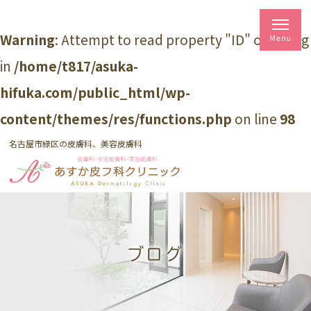
Warning
: Attempt to read property "ID" on string
in
/home/t817/asuka-
hifuka.com/public_html/wp-
content/themes/res/functions.php
on line
98
名古屋市緑区の皮膚科、美容皮膚科
ブログ