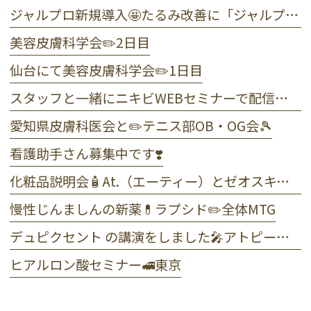
ジャルプロ新規導入🤩たるみ改善に「ジャルプロ・スーパーハイドロ」💉目元のくま・小じわに「ジャルプロヤングアイ」👀
美容皮膚科学会✏️2日目
仙台にて美容皮膚科学会✏️1日目
スタッフと一緒にニキビWEBセミナーで配信しました☺️
愛知県皮膚科医会と✏️テニス部OB・OG会🎾
看護助手さん募集中です❣️
化粧品説明会🧴At.（エーティー）とゼオスキンヘルス
慢性じんましんの新薬💊ラプシド✏️全体MTG
デュピクセント の講演をしました🎤アトピー性皮膚炎
ヒアルロン酸セミナー🚅東京