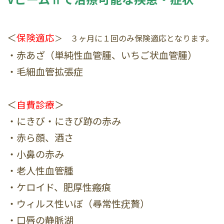
＜
保険適応
＞ ３ヶ月に１回のみ保険適応となります。
・赤あざ（単純性血管腫、いちご状血管腫）
・毛細血管拡張症
＜
自費診療
＞
・にきび・にきび跡の赤み
・赤ら顔、酒さ
・小鼻の赤み
・老人性血管腫
・ケロイド、肥厚性瘢痕
・ウィルス性いぼ（尋常性疣贅）
・口唇の静脈湖