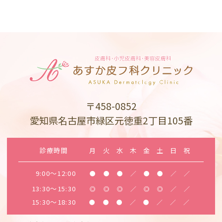
〒458-0852
愛知県名古屋市緑区元徳重2丁目105番
診療時間
月
火
水
木
金
土
日
祝
9:00～12:00
●
●
●
／
●
●
／
／
13:30～15:30
◎
◎
◎
／
◎
◎
／
／
15:30～18:30
●
●
●
／
●
／
／
／