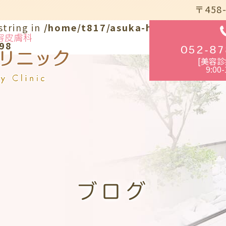
〒458
string in
/home/t817/asuka-hifuka.com/pu
98
052-87
[美容診
9:00-
ブログ