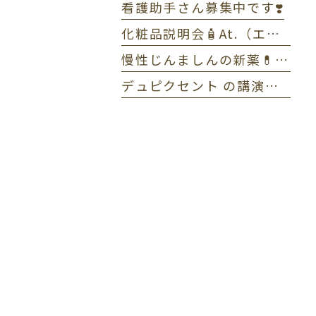
看護助手さん募集中です❣️
化粧品説明会🧴At.（エーティー）とゼオスキンヘルス
慢性じんましんの新薬💊ラプシド✏️全体MTG
デュピクセント の講演をしました🎤アトピー性皮膚炎