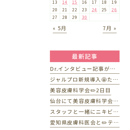
13
14
15
16
17
18
19
20
21
22
23
24
25
26
27
28
29
30
« 5月
7月 »
最新記事
Dr.インタビュー記事が掲載されました⭐️
ジャルプロ新規導入🤩たるみ改善に「ジャルプロ・スーパーハイドロ」💉目元のくま・小じわに「ジャルプロヤングアイ」👀
美容皮膚科学会✏️2日目
仙台にて美容皮膚科学会✏️1日目
スタッフと一緒にニキビWEBセミナーで配信しました☺️
愛知県皮膚科医会と✏️テニス部OB・OG会🎾