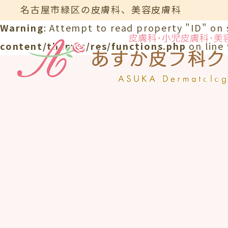
名古屋市緑区の皮膚科、美容皮膚科
Warning
: Attempt to read property "ID" on 
content/themes/res/functions.php
on line