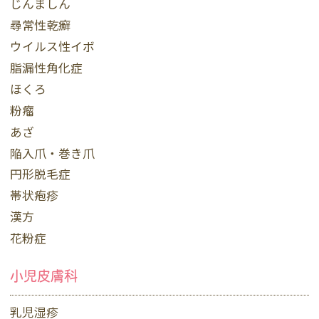
じんましん
尋常性乾癬
ウイルス性イボ
脂漏性角化症
ほくろ
粉瘤
あざ
陥入爪・巻き爪
円形脱毛症
帯状疱疹
漢方
花粉症
小児皮膚科
乳児湿疹