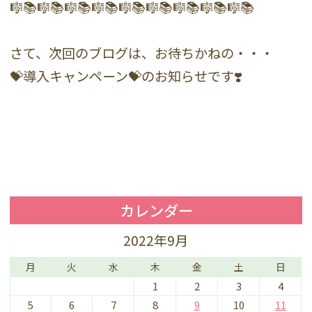
🎼📚🎼📚🎼📚🎼📚🎼📚🎼📚🎼📚🎼📚🎼📚
さて、次回のブログは、お待ちかねの・・・
💝導入キャンペーン💝のお知らせです❣️
カレンダー
2022年9月
月
火
水
木
金
土
日
1
2
3
4
5
6
7
8
9
10
11