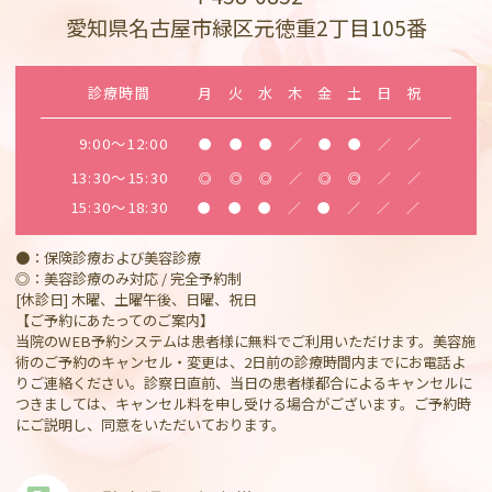
愛知県名古屋市緑区元徳重2丁目105番
診療時間
月
火
水
木
金
土
日
祝
9:00～12:00
●
●
●
／
●
●
／
／
13:30～15:30
◎
◎
◎
／
◎
◎
／
／
15:30～18:30
●
●
●
／
●
／
／
／
●：保険診療および美容診療
◎：美容診療のみ対応 / 完全予約制
[休診日] 木曜、土曜午後、日曜、祝日
【ご予約にあたってのご案内】
当院のWEB予約システムは患者様に無料でご利用いただけます。美容施
術のご予約のキャンセル・変更は、2日前の診療時間内までにお電話よ
りご連絡ください。診察日直前、当日の患者様都合によるキャンセルに
つきましては、キャンセル料を申し受ける場合がございます。ご予約時
にご説明し、同意をいただいております。