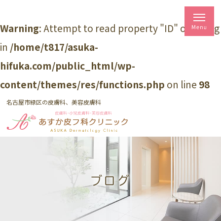
Warning
: Attempt to read property "ID" on string
in
/home/t817/asuka-
hifuka.com/public_html/wp-
content/themes/res/functions.php
on line
98
名古屋市緑区の皮膚科、美容皮膚科
ブログ