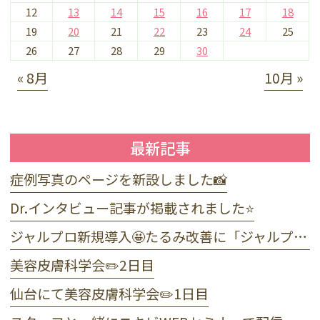
12
13
14
15
16
17
18
19
20
21
22
23
24
25
26
27
28
29
30
« 8月
10月 »
最新記事
症例写真のページを新設しました📸
Dr.インタビュー記事が掲載されました⭐️
ジャルプロ新規導入🤩たるみ改善に「ジャルプロ・スーパーハイドロ」💉目元のくま・小じわに「ジャルプロヤングアイ」👀
美容皮膚科学会✏️2日目
仙台にて美容皮膚科学会✏️1日目