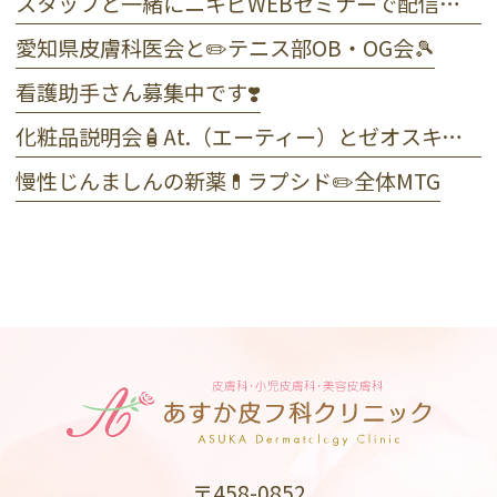
スタッフと一緒にニキビWEBセミナーで配信しました☺️
愛知県皮膚科医会と✏️テニス部OB・OG会🎾
看護助手さん募集中です❣️
化粧品説明会🧴At.（エーティー）とゼオスキンヘルス
慢性じんましんの新薬💊ラプシド✏️全体MTG
〒458-0852