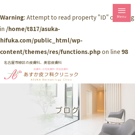
Warning
: Attempt to read property "ID" on string
in
/home/t817/asuka-
hifuka.com/public_html/wp-
content/themes/res/functions.php
on line
98
名古屋市緑区の皮膚科、美容皮膚科
ブログ