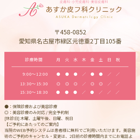
〒458-0852
愛知県名古屋市緑区元徳重2丁目105番
診療時間
月
火
水
木
金
土
日
祝
9:00～12:00
●
●
●
／
●
●
／
／
13:30～15:30
◎
◎
◎
／
◎
◎
／
／
15:30～18:30
●
●
●
／
●
／
／
／
●：保険診療および美容診療
◎：美容診療のみ対応 / 完全予約制
[休診日] 木曜、土曜午後、日曜、祝日
【ご予約にあたってのご案内】
当院のWEB予約システムは患者様に無料でご利用いただけます。美容施
術のご予約のキャンセル・変更は、2日前の診療時間内までにお電話よ