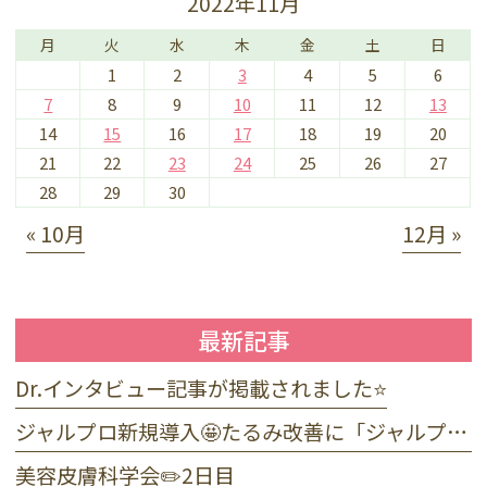
2022年11月
月
火
水
木
金
土
日
1
2
3
4
5
6
7
8
9
10
11
12
13
14
15
16
17
18
19
20
21
22
23
24
25
26
27
28
29
30
« 10月
12月 »
最新記事
Dr.インタビュー記事が掲載されました⭐️
ジャルプロ新規導入🤩たるみ改善に「ジャルプロ・スーパーハイドロ」💉目元のくま・小じわに「ジャルプロヤングアイ」👀
美容皮膚科学会✏️2日目