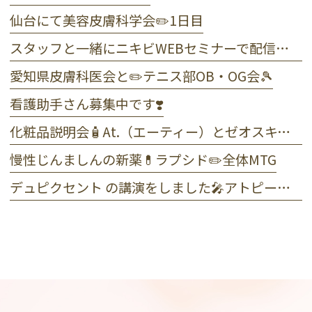
仙台にて美容皮膚科学会✏️1日目
スタッフと一緒にニキビWEBセミナーで配信しました☺️
愛知県皮膚科医会と✏️テニス部OB・OG会🎾
看護助手さん募集中です❣️
化粧品説明会🧴At.（エーティー）とゼオスキンヘルス
慢性じんましんの新薬💊ラプシド✏️全体MTG
デュピクセント の講演をしました🎤アトピー性皮膚炎