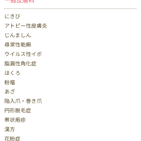
一般皮膚科
にきび
アトピー性皮膚炎
じんましん
尋常性乾癬
ウイルス性イボ
脂漏性角化症
ほくろ
粉瘤
あざ
陥入爪・巻き爪
円形脱毛症
帯状疱疹
漢方
花粉症