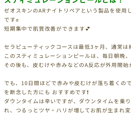
ゼオスキンのARナイトリペアという製品を使用
です✊
短期集中で肌質改善ができます💕
セラピューティックコースは最低
3
ヶ月、通常は
このスティミュレーションピールは、毎日朝晩
その後も、皮むけや赤みなどの
A
反応が外用開始
でも、10
日間ほどで赤みや皮むけが落ち着くの
を断念した方にも おすすめです❗️
ダウンタイムは辛いですが、ダウンタイムを乗
れ、つるっとツヤ・ハリが増してお肌が生まれ変