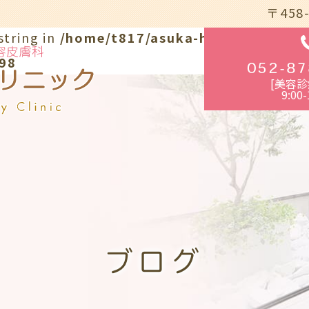
〒458
string in
/home/t817/asuka-hifuka.com/pu
98
052-87
[美容診
9:00-
ブログ