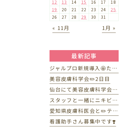
12
13
14
15
16
17
18
19
20
21
22
23
24
25
26
27
28
29
30
31
« 11月
1月 »
最新記事
ジャルプロ新規導入🤩たるみ改善に「ジャルプロ・スーパーハイドロ」💉目元のくま・小じわに「ジャルプロヤングアイ」👀
美容皮膚科学会✏️2日目
仙台にて美容皮膚科学会✏️1日目
スタッフと一緒にニキビWEBセミナーで配信しました☺️
愛知県皮膚科医会と✏️テニス部OB・OG会🎾
看護助手さん募集中です❣️