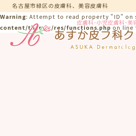
名古屋市緑区の皮膚科、美容皮膚科
Warning
: Attempt to read property "ID" on 
content/themes/res/functions.php
on line