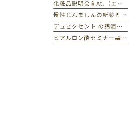
化粧品説明会🧴At.（エーティー）とゼオスキンヘルス
慢性じんましんの新薬💊ラプシド✏️全体MTG
デュピクセント の講演をしました🎤アトピー性皮膚炎
ヒアルロン酸セミナー🚅東京