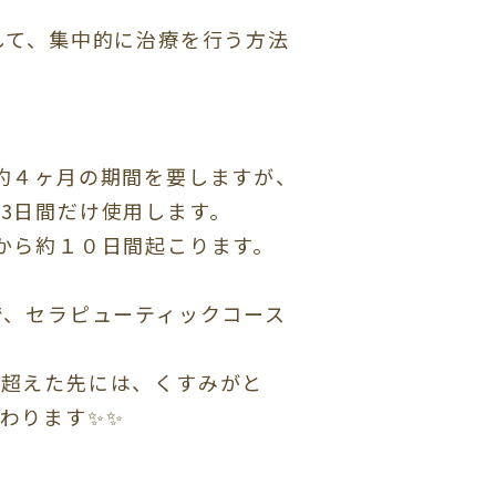
して、集中的に治療を行う方法
約４ヶ月の期間を要しますが、
、
3
日間だけ使用します。
から約１０日間起こります。
で、セラピューティックコース
り超えた先には、くすみがと
わります✨✨