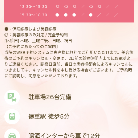
13:30～15:30
◎
◎
◎
／
◎
◎
／
／
15:30～18:30
●
●
●
／
●
／
／
／
●：保険診療および美容診療
◎：美容診療のみ対応 / 完全予約制
[休診日] 木曜、土曜午後、日曜、祝日
【ご予約にあたってのご案内】
当院のWEB予約システムは患者様に無料でご利用いただけます。美容施
術のご予約のキャンセル・変更は、2日前の診療時間内までにお電話よ
りご連絡ください。診察日直前、当日の患者様都合によるキャンセルに
つきましては、キャンセル料を申し受ける場合がございます。ご予約時
にご説明し、同意をいただいております。
駐車場26台完備
徳重駅 徒歩5分
鳴海インターから車で12分