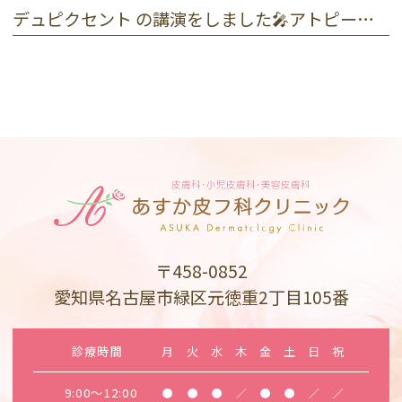
デュピクセント の講演をしました🎤アトピー性皮膚炎
〒458-0852
愛知県名古屋市緑区元徳重2丁目105番
診療時間
月
火
水
木
金
土
日
祝
9:00～12:00
●
●
●
／
●
●
／
／