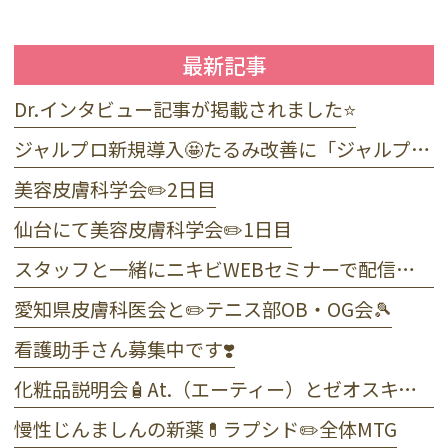
最新記事
Dr.インタビュー記事が掲載されました⭐️
ジャルプロ新規導入🤩たるみ改善に「ジャルプロ・スーパーハイドロ」💉目元のくま・小じわに「ジャルプロヤングアイ」👀
美容皮膚科学会✏️2日目
仙台にて美容皮膚科学会✏️1日目
スタッフと一緒にニキビWEBセミナーで配信しました☺️
愛知県皮膚科医会と✏️テニス部OB・OG会🎾
看護助手さん募集中です❣️
化粧品説明会🧴At.（エーティー）とゼオスキンヘルス
慢性じんましんの新薬💊ラプシド✏️全体MTG