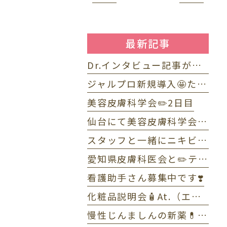
最新記事
Dr.インタビュー記事が掲載されました⭐️
ジャルプロ新規導入🤩たるみ改善に「ジャルプロ・スーパーハイドロ」💉目元のくま・小じわに「ジャルプロヤングアイ」👀
美容皮膚科学会✏️2日目
仙台にて美容皮膚科学会✏️1日目
スタッフと一緒にニキビWEBセミナーで配信しました☺️
愛知県皮膚科医会と✏️テニス部OB・OG会🎾
看護助手さん募集中です❣️
化粧品説明会🧴At.（エーティー）とゼオスキンヘルス
慢性じんましんの新薬💊ラプシド✏️全体MTG