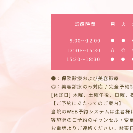
診療時間
月
火
9:00～12:00
●
●
13:30～15:30
◎
◎
15:30～18:30
●
●
●：保険診療および美容診療
◎：美容診療のみ対応 / 完全予約
[休診日] 木曜、土曜午後、日曜、
【ご予約にあたってのご案内】
当院のWEB予約システムは患者様
容施術のご予約のキャンセル・変
お電話よりご連絡ください。診察