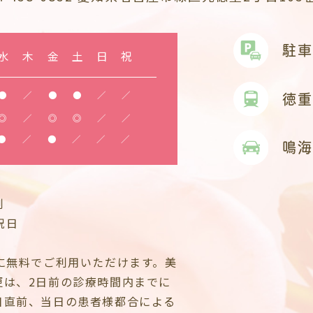
駐車
水
木
金
土
日
祝
●
／
●
●
／
／
徳重
◎
／
◎
◎
／
／
●
／
●
／
／
／
鳴海
制
祝日
に無料でご利用いただけます。美
更は、2日前の診療時間内までに
日直前、当日の患者様都合による