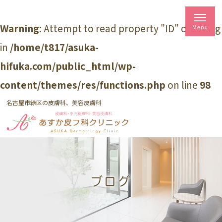
Warning
: Attempt to read property "ID" on string
in
/home/t817/asuka-
hifuka.com/public_html/wp-
content/themes/res/functions.php
on line
98
名古屋市緑区の皮膚科、美容皮膚科
ブログ