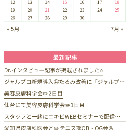
12
13
14
15
16
17
18
19
20
21
22
23
24
25
26
27
28
29
30
« 5月
7月 »
最新記事
Dr.インタビュー記事が掲載されました⭐️
ジャルプロ新規導入🤩たるみ改善に「ジャルプロ・スーパーハイドロ」💉目元のくま・小じわに「ジャルプロヤングアイ」👀
美容皮膚科学会✏️2日目
仙台にて美容皮膚科学会✏️1日目
スタッフと一緒にニキビWEBセミナーで配信しました☺️
愛知県皮膚科医会と✏️テニス部OB・OG会🎾