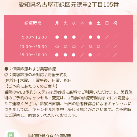
愛知県名古屋市緑区元徳重2丁目105番
診療時間
月
火
水
木
金
土
日
祝
9:00～12:00
●
●
●
／
●
●
／
／
13:30～15:30
◎
◎
◎
／
◎
◎
／
／
15:30～18:30
●
●
●
／
●
／
／
／
●：保険診療および美容診療
◎：美容診療のみ対応 / 完全予約制
[休診日] 木曜、土曜午後、日曜、祝日
【ご予約にあたってのご案内】
当院のWEB予約システムは患者様に無料でご利用いただけます。美容施
術のご予約のキャンセル・変更は、2日前の診療時間内までにお電話よ
りご連絡ください。診察日直前、当日の患者様都合によるキャンセルに
つきましては、キャンセル料を申し受ける場合がございます。ご予約時
にご説明し、同意をいただいております。
駐車場26台完備