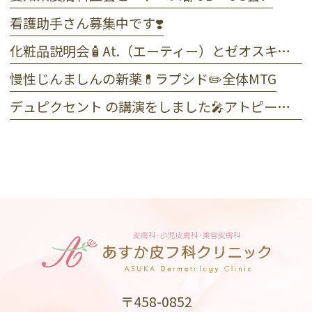
看護助手さん募集中です❣️
化粧品説明会🧴At.（エーティー）とゼオスキンヘルス
慢性じんましんの新薬💊ラプシド✏️全体MTG
デュピクセント の講演をしました🎤アトピー性皮膚炎
〒458-0852