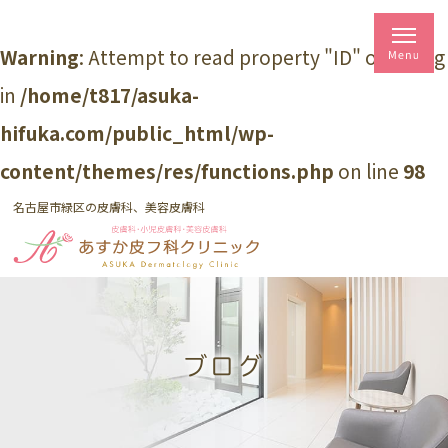
Warning
: Attempt to read property "ID" on string
in
/home/t817/asuka-
hifuka.com/public_html/wp-
content/themes/res/functions.php
on line
98
名古屋市緑区の皮膚科、美容皮膚科
ブログ