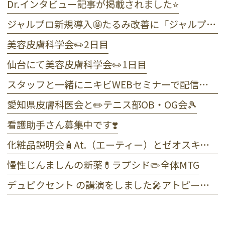
Dr.インタビュー記事が掲載されました⭐️
ジャルプロ新規導入🤩たるみ改善に「ジャルプロ・スーパーハイドロ」💉目元のくま・小じわに「ジャルプロヤングアイ」👀
美容皮膚科学会✏️2日目
仙台にて美容皮膚科学会✏️1日目
スタッフと一緒にニキビWEBセミナーで配信しました☺️
愛知県皮膚科医会と✏️テニス部OB・OG会🎾
看護助手さん募集中です❣️
化粧品説明会🧴At.（エーティー）とゼオスキンヘルス
慢性じんましんの新薬💊ラプシド✏️全体MTG
デュピクセント の講演をしました🎤アトピー性皮膚炎