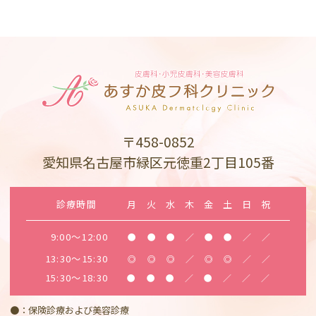
〒458-0852
愛知県名古屋市緑区元徳重2丁目105番
診療時間
月
火
水
木
金
土
日
祝
9:00～12:00
●
●
●
／
●
●
／
／
13:30～15:30
◎
◎
◎
／
◎
◎
／
／
15:30～18:30
●
●
●
／
●
／
／
／
●：保険診療および美容診療