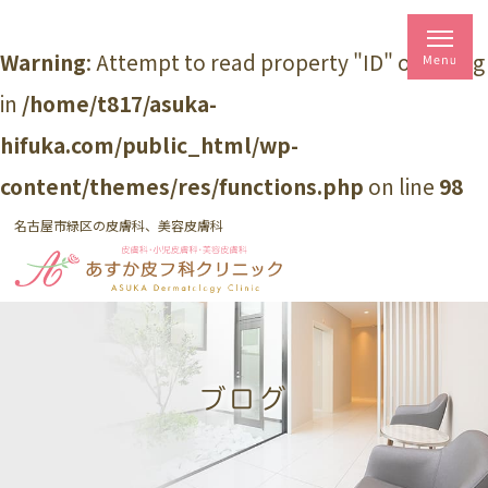
Warning
: Attempt to read property "ID" on string
in
/home/t817/asuka-
hifuka.com/public_html/wp-
content/themes/res/functions.php
on line
98
名古屋市緑区の皮膚科、美容皮膚科
ブログ