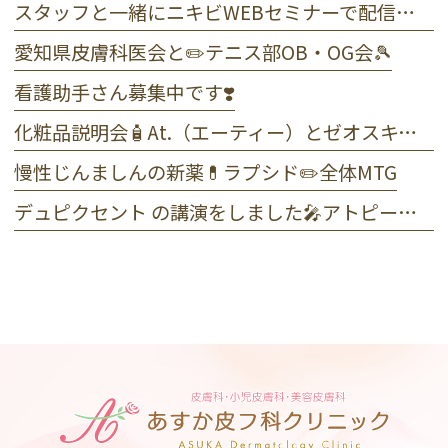
スタッフと一緒にニキビWEBセミナーで配信しました☺️
愛知県皮膚科医会と✏️テニス部OB・OG会🎾
看護助手さん募集中です❣️
化粧品説明会🧴At.（エーティー）とゼオスキンヘルス
慢性じんましんの新薬💊ラプシド✏️全体MTG
デュピクセント の講演をしました🎤アトピー性皮膚炎