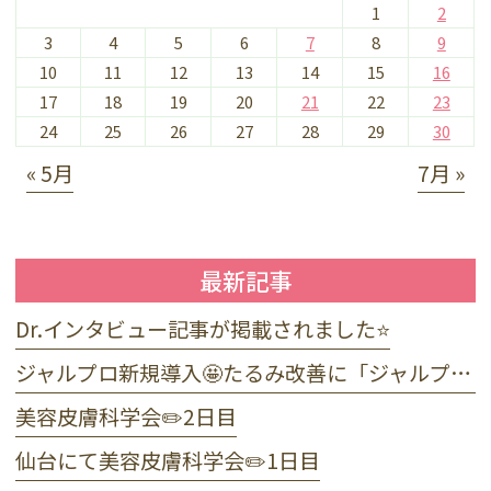
1
2
3
4
5
6
7
8
9
10
11
12
13
14
15
16
17
18
19
20
21
22
23
24
25
26
27
28
29
30
« 5月
7月 »
最新記事
Dr.インタビュー記事が掲載されました⭐️
ジャルプロ新規導入🤩たるみ改善に「ジャルプロ・スーパーハイドロ」💉目元のくま・小じわに「ジャルプロヤングアイ」👀
美容皮膚科学会✏️2日目
仙台にて美容皮膚科学会✏️1日目