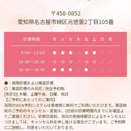
〒458-0852
愛知県名古屋市緑区元徳重2丁目105番
診療時間
月
火
水
木
金
土
日
祝
9:00～12:00
●
●
●
／
●
●
／
／
13:30～15:30
◎
◎
◎
／
◎
◎
／
／
15:30～18:30
●
●
●
／
●
／
／
／
●：保険診療および美容診療
◎：美容診療のみ対応 / 完全予約制
[休診日] 木曜、土曜午後、日曜、祝日
【ご予約にあたってのご案内】
当院のWEB予約システムは患者様に無料でご利用いただけます。美容施
術のご予約のキャンセル・変更は、2日前の診療時間内までにお電話よ
りご連絡ください。診察日直前、当日の患者様都合によるキャンセルに
つきましては、キャンセル料を申し受ける場合がございます。ご予約時
にご説明し、同意をいただいております。