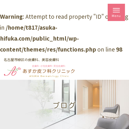
Warning
: Attempt to read property "ID" on string
in
/home/t817/asuka-
hifuka.com/public_html/wp-
content/themes/res/functions.php
on line
98
名古屋市緑区の皮膚科、美容皮膚科
ブログ