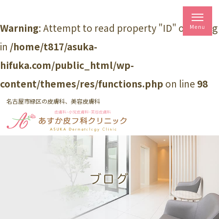
Warning
: Attempt to read property "ID" on string
in
/home/t817/asuka-
hifuka.com/public_html/wp-
content/themes/res/functions.php
on line
98
名古屋市緑区の皮膚科、美容皮膚科
ブログ