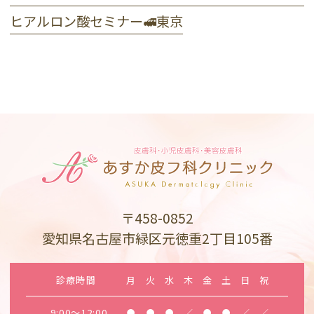
ヒアルロン酸セミナー🚅東京
〒458-0852
愛知県名古屋市緑区元徳重2丁目105番
診療時間
月
火
水
木
金
土
日
祝
9:00～12:00
●
●
●
／
●
●
／
／