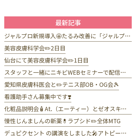
最新記事
ジャルプロ新規導入🤩たるみ改善に「ジャルプロ・スーパーハイドロ」💉目元のくま・小じわに「ジャルプロヤングアイ」👀
美容皮膚科学会✏️2日目
仙台にて美容皮膚科学会✏️1日目
スタッフと一緒にニキビWEBセミナーで配信しました☺️
愛知県皮膚科医会と✏️テニス部OB・OG会🎾
看護助手さん募集中です❣️
化粧品説明会🧴At.（エーティー）とゼオスキンヘルス
慢性じんましんの新薬💊ラプシド✏️全体MTG
デュピクセント の講演をしました🎤アトピー性皮膚炎