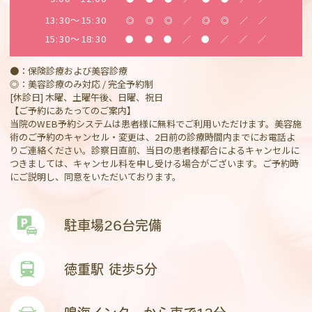
13:30～15:30
◎
◎
◎
／
◎
◎
／
／
15:30～18:30
●
●
●
／
●
／
／
／
●：保険診療および美容診療
◎：美容診療のみ対応 / 完全予約制
[休診日] 木曜、土曜午後、日曜、祝日
【ご予約にあたってのご案内】
当院のWEB予約システムは患者様に無料でご利用いただけます。美容施
術のご予約のキャンセル・変更は、2日前の診療時間内までにお電話よ
りご連絡ください。診察日直前、当日の患者様都合によるキャンセルに
つきましては、キャンセル料を申し受ける場合がございます。ご予約時
にご説明し、同意をいただいております。
駐車場26台完備
徳重駅 徒歩5分