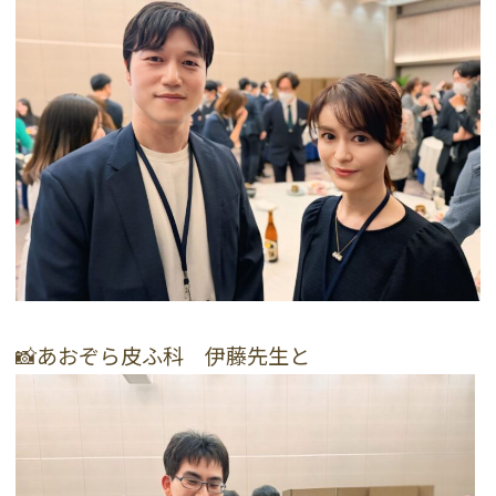
📸あおぞら皮ふ科 伊藤先生と