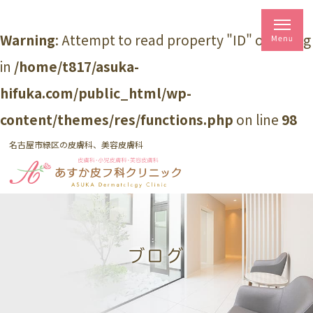
Warning
: Attempt to read property "ID" on string
in
/home/t817/asuka-
hifuka.com/public_html/wp-
content/themes/res/functions.php
on line
98
名古屋市緑区の皮膚科、美容皮膚科
ブログ