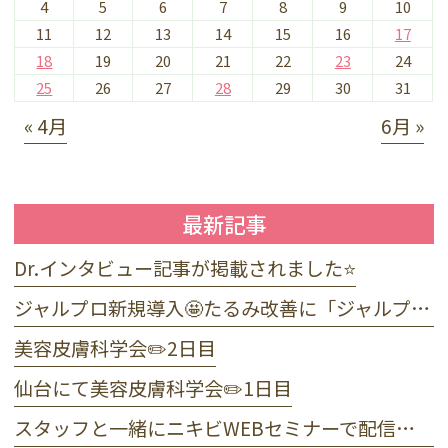
4
5
6
7
8
9
10
11
12
13
14
15
16
17
18
19
20
21
22
23
24
25
26
27
28
29
30
31
« 4月
6月 »
最新記事
Dr.インタビュー記事が掲載されました⭐️
ジャルプロ新規導入🤩たるみ改善に「ジャルプロ・スーパーハイドロ」💉目元のくま・小じわに「ジャルプロヤングアイ」👀
美容皮膚科学会✏️2日目
仙台にて美容皮膚科学会✏️1日目
スタッフと一緒にニキビWEBセミナーで配信しました☺️