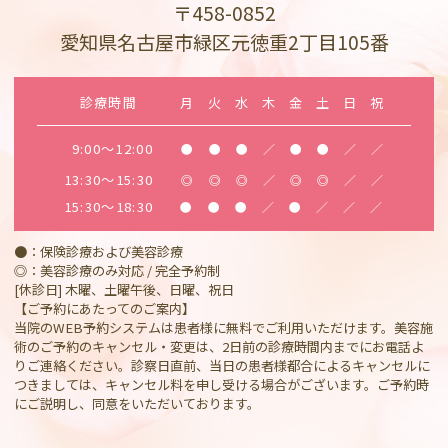
〒458-0852
愛知県名古屋市緑区元徳重2丁目105番
診療時間
月
火
水
木
金
土
日
祝
9:00～12:00
●
●
●
／
●
●
／
／
13:30～15:30
◎
◎
◎
／
◎
◎
／
／
15:30～18:30
●
●
●
／
●
／
／
／
●：保険診療および美容診療
◎：美容診療のみ対応 / 完全予約制
[休診日] 木曜、土曜午後、日曜、祝日
【ご予約にあたってのご案内】
当院のWEB予約システムは患者様に無料でご利用いただけます。美容施
術のご予約のキャンセル・変更は、2日前の診療時間内までにお電話よ
りご連絡ください。診察日直前、当日の患者様都合によるキャンセルに
つきましては、キャンセル料を申し受ける場合がございます。ご予約時
にご説明し、同意をいただいております。