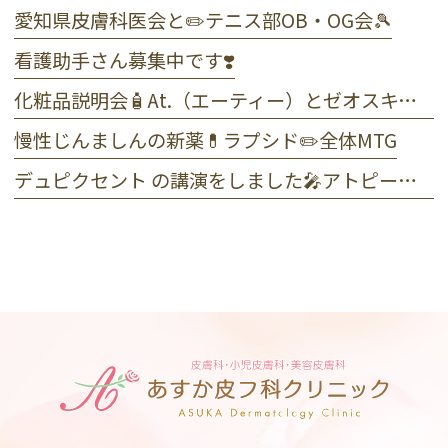
愛知県皮膚科医会と✏️テニス部OB・OG会🎾
看護助手さん募集中です❣️
化粧品説明会🧴At.（エーティー）とゼオスキンヘルス
慢性じんましんの新薬💊ラプシド✏️全体MTG
デュピクセント の講演をしました🎤アトピー性皮膚炎