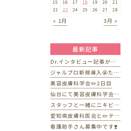
15
16
17
18
19
20
21
22
23
24
25
26
27
28
« 1月
3月 »
最新記事
Dr.インタビュー記事が掲載されました⭐️
ジャルプロ新規導入🤩たるみ改善に「ジャルプロ・スーパーハイドロ」💉目元のくま・小じわに「ジャルプロヤングアイ」👀
美容皮膚科学会✏️2日目
仙台にて美容皮膚科学会✏️1日目
スタッフと一緒にニキビWEBセミナーで配信しました☺️
愛知県皮膚科医会と✏️テニス部OB・OG会🎾
看護助手さん募集中です❣️