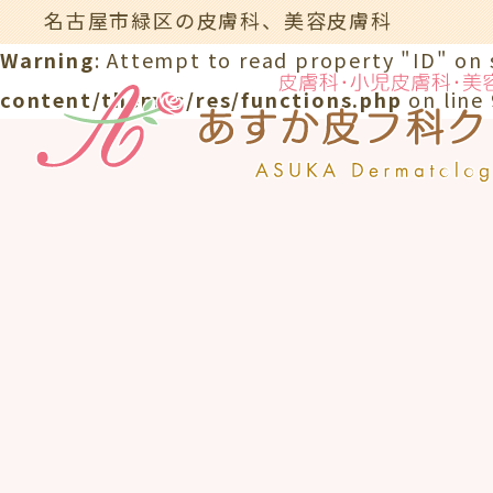
名古屋市緑区の皮膚科、美容皮膚科
Warning
: Attempt to read property "ID" on 
content/themes/res/functions.php
on line