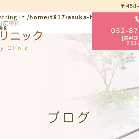
〒458
string in
/home/t817/asuka-hifuka.com/pu
98
052-87
[美容診
9:00-
ブログ