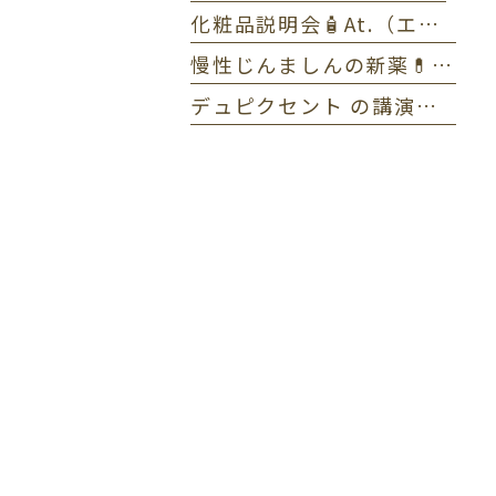
化粧品説明会🧴At.（エーティー）とゼオスキンヘルス
慢性じんましんの新薬💊ラプシド✏️全体MTG
デュピクセント の講演をしました🎤アトピー性皮膚炎