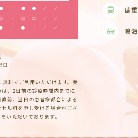
●
／
●
●
／
／
徳重
◎
／
◎
◎
／
／
●
／
●
／
／
／
鳴海
制
祝日
に無料でご利用いただけます。美
更は、2日前の診療時間内までに
日直前、当日の患者様都合による
ンセル料を申し受ける場合がござ
意をいただいております。