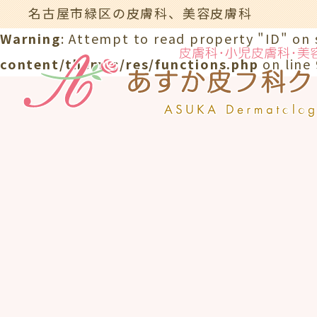
名古屋市緑区の皮膚科、美容皮膚科
Warning
: Attempt to read property "ID" on 
content/themes/res/functions.php
on line