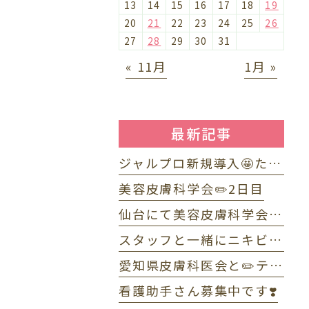
13
14
15
16
17
18
19
20
21
22
23
24
25
26
27
28
29
30
31
« 11月
1月 »
最新記事
ジャルプロ新規導入🤩たるみ改善に「ジャルプロ・スーパーハイドロ」💉目元のくま・小じわに「ジャルプロヤングアイ」👀
美容皮膚科学会✏️2日目
仙台にて美容皮膚科学会✏️1日目
スタッフと一緒にニキビWEBセミナーで配信しました☺️
愛知県皮膚科医会と✏️テニス部OB・OG会🎾
看護助手さん募集中です❣️