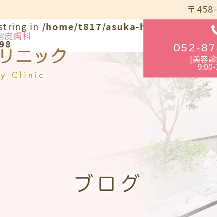
〒458
string in
/home/t817/asuka-hifuka.com/pu
98
052-87
[美容診
9:00-
ブログ