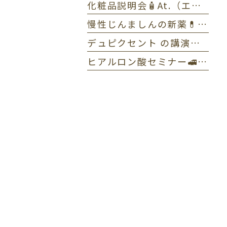
化粧品説明会🧴At.（エーティー）とゼオスキンヘルス
慢性じんましんの新薬💊ラプシド✏️全体MTG
デュピクセント の講演をしました🎤アトピー性皮膚炎
ヒアルロン酸セミナー🚅東京