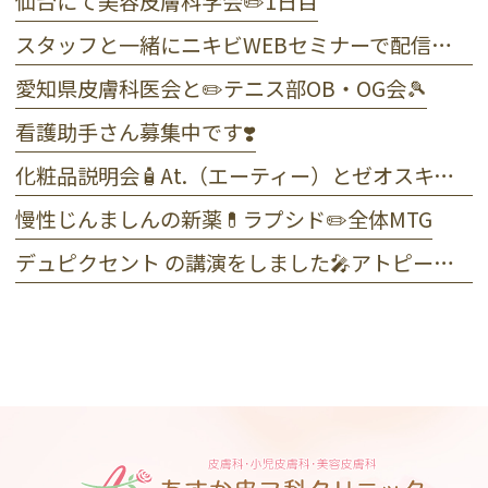
仙台にて美容皮膚科学会✏️1日目
スタッフと一緒にニキビWEBセミナーで配信しました☺️
愛知県皮膚科医会と✏️テニス部OB・OG会🎾
看護助手さん募集中です❣️
化粧品説明会🧴At.（エーティー）とゼオスキンヘルス
慢性じんましんの新薬💊ラプシド✏️全体MTG
デュピクセント の講演をしました🎤アトピー性皮膚炎