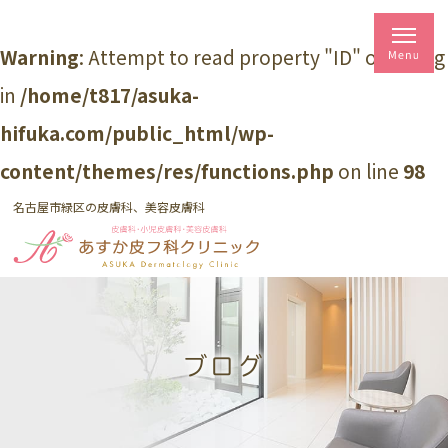
Warning
: Attempt to read property "ID" on string
in
/home/t817/asuka-
hifuka.com/public_html/wp-
content/themes/res/functions.php
on line
98
名古屋市緑区の皮膚科、美容皮膚科
ブログ