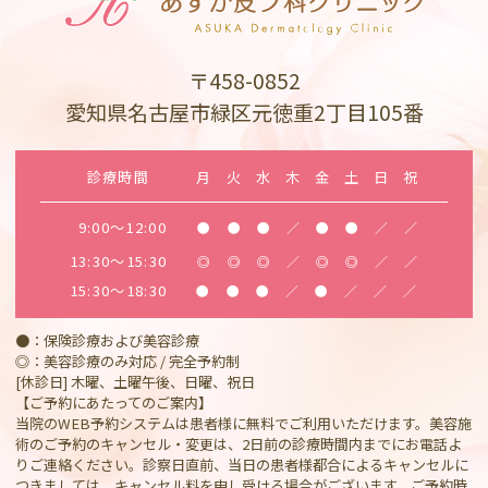
〒458-0852
愛知県名古屋市緑区元徳重2丁目105番
診療時間
月
火
水
木
金
土
日
祝
9:00～12:00
●
●
●
／
●
●
／
／
13:30～15:30
◎
◎
◎
／
◎
◎
／
／
15:30～18:30
●
●
●
／
●
／
／
／
●：保険診療および美容診療
◎：美容診療のみ対応 / 完全予約制
[休診日] 木曜、土曜午後、日曜、祝日
【ご予約にあたってのご案内】
当院のWEB予約システムは患者様に無料でご利用いただけます。美容施
術のご予約のキャンセル・変更は、2日前の診療時間内までにお電話よ
りご連絡ください。診察日直前、当日の患者様都合によるキャンセルに
つきましては、キャンセル料を申し受ける場合がございます。ご予約時