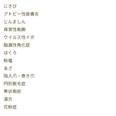
にきび
アトピー性皮膚炎
じんましん
尋常性乾癬
ウイルス性イボ
脂漏性角化症
ほくろ
粉瘤
あざ
陥入爪・巻き爪
円形脱毛症
帯状疱疹
漢方
花粉症