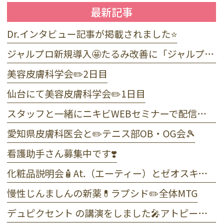
最新記事
Dr.インタビュー記事が掲載されました⭐️
ジャルプロ新規導入🤩たるみ改善に「ジャルプロ・スーパーハイドロ」💉目元のくま・小じわに「ジャルプロヤングアイ」👀
美容皮膚科学会✏️2日目
仙台にて美容皮膚科学会✏️1日目
スタッフと一緒にニキビWEBセミナーで配信しました☺️
愛知県皮膚科医会と✏️テニス部OB・OG会🎾
看護助手さん募集中です❣️
化粧品説明会🧴At.（エーティー）とゼオスキンヘルス
慢性じんましんの新薬💊ラプシド✏️全体MTG
デュピクセント の講演をしました🎤アトピー性皮膚炎