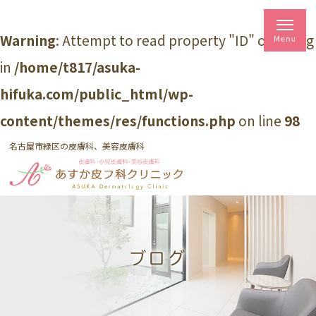
Warning
: Attempt to read property "ID" on string
in
/home/t817/asuka-
hifuka.com/public_html/wp-
content/themes/res/functions.php
on line
98
名古屋市緑区の皮膚科、美容皮膚科
ブログ