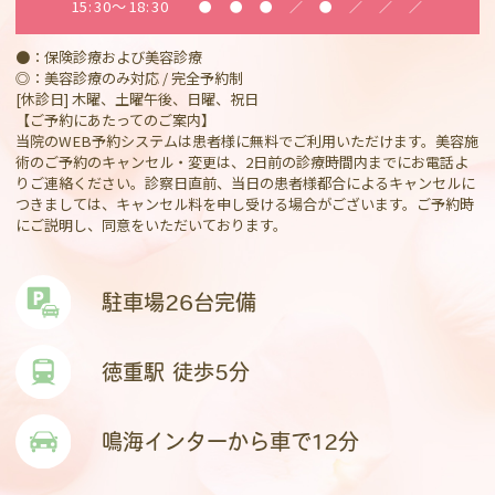
15:30～18:30
●
●
●
／
●
／
／
／
●：保険診療および美容診療
◎：美容診療のみ対応 / 完全予約制
[休診日] 木曜、土曜午後、日曜、祝日
【ご予約にあたってのご案内】
当院のWEB予約システムは患者様に無料でご利用いただけます。美容施
術のご予約のキャンセル・変更は、2日前の診療時間内までにお電話よ
りご連絡ください。診察日直前、当日の患者様都合によるキャンセルに
つきましては、キャンセル料を申し受ける場合がございます。ご予約時
にご説明し、同意をいただいております。
駐車場26台完備
徳重駅 徒歩5分
鳴海インターから車で12分