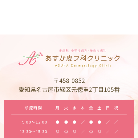
〒458-0852
愛知県名古屋市緑区元徳重2丁目105番
診療時間
月
火
水
木
金
土
日
祝
9:00～12:00
●
●
●
／
●
●
／
／
13:30～15:30
◎
◎
◎
／
◎
◎
／
／