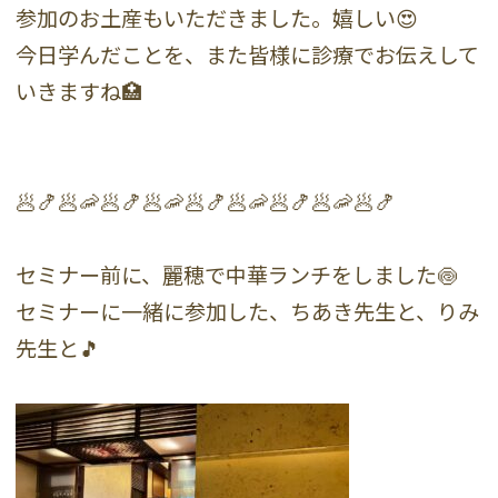
参加のお土産もいただきました。嬉しい😍
今日学んだことを、また皆様に診療でお伝えして
いきますね🏥
🥟🍤🥟🦐🥟🍤🥟🦐🥟🍤🥟🦐🥟🍤🥟🦐🥟🍤
セミナー前に、麗穂で中華ランチをしました🍥
セミナーに一緒に参加した、ちあき先生と、りみ
先生と🎵