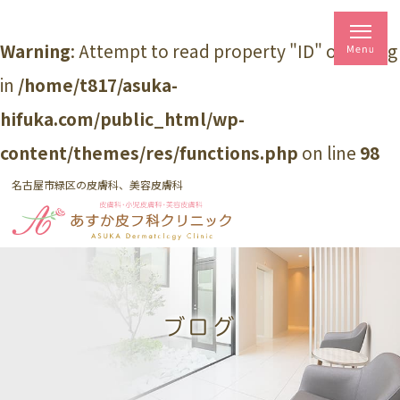
Warning
: Attempt to read property "ID" on string
in
/home/t817/asuka-
hifuka.com/public_html/wp-
content/themes/res/functions.php
on line
98
名古屋市緑区の皮膚科、美容皮膚科
ブログ