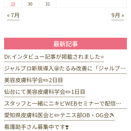
29
30
31
« 7月
9月 »
最新記事
Dr.インタビュー記事が掲載されました⭐️
ジャルプロ新規導入🤩たるみ改善に「ジャルプロ・スーパーハイドロ」💉目元のくま・小じわに「ジャルプロヤングアイ」👀
美容皮膚科学会✏️2日目
仙台にて美容皮膚科学会✏️1日目
スタッフと一緒にニキビWEBセミナーで配信しました☺️
愛知県皮膚科医会と✏️テニス部OB・OG会🎾
看護助手さん募集中です❣️