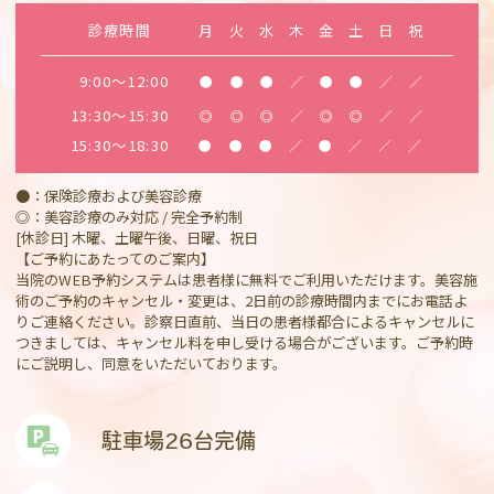
診療時間
月
火
水
木
金
土
日
祝
9:00～12:00
●
●
●
／
●
●
／
／
13:30～15:30
◎
◎
◎
／
◎
◎
／
／
15:30～18:30
●
●
●
／
●
／
／
／
●：保険診療および美容診療
◎：美容診療のみ対応 / 完全予約制
[休診日] 木曜、土曜午後、日曜、祝日
【ご予約にあたってのご案内】
当院のWEB予約システムは患者様に無料でご利用いただけます。美容施
術のご予約のキャンセル・変更は、2日前の診療時間内までにお電話よ
りご連絡ください。診察日直前、当日の患者様都合によるキャンセルに
つきましては、キャンセル料を申し受ける場合がございます。ご予約時
にご説明し、同意をいただいております。
駐車場26台完備