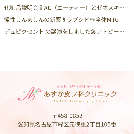
化粧品説明会🧴At.（エーティー）とゼオスキンヘルス
慢性じんましんの新薬💊ラプシド✏️全体MTG
デュピクセント の講演をしました🎤アトピー性皮膚炎
〒458-0852
愛知県名古屋市緑区元徳重2丁目105番