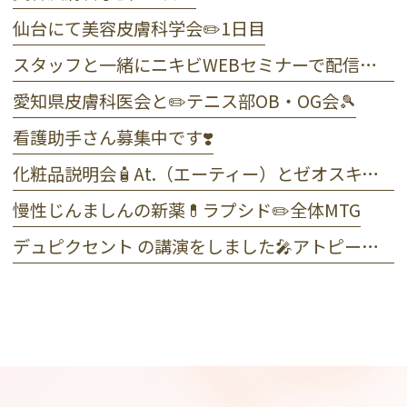
仙台にて美容皮膚科学会✏️1日目
スタッフと一緒にニキビWEBセミナーで配信しました☺️
愛知県皮膚科医会と✏️テニス部OB・OG会🎾
看護助手さん募集中です❣️
化粧品説明会🧴At.（エーティー）とゼオスキンヘルス
慢性じんましんの新薬💊ラプシド✏️全体MTG
デュピクセント の講演をしました🎤アトピー性皮膚炎