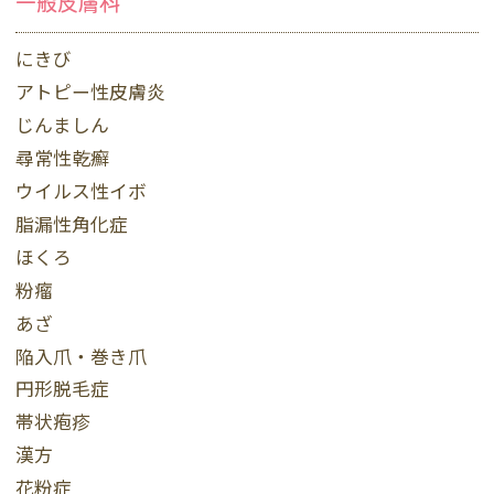
一般皮膚科
にきび
アトピー性皮膚炎
じんましん
尋常性乾癬
ウイルス性イボ
脂漏性角化症
ほくろ
粉瘤
あざ
陥入爪・巻き爪
円形脱毛症
帯状疱疹
漢方
花粉症