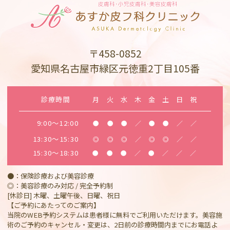
〒458-0852
愛知県名古屋市緑区元徳重2丁目105番
診療時間
月
火
水
木
金
土
日
祝
9:00～12:00
●
●
●
／
●
●
／
／
13:30～15:30
◎
◎
◎
／
◎
◎
／
／
15:30～18:30
●
●
●
／
●
／
／
／
●：保険診療および美容診療
◎：美容診療のみ対応 / 完全予約制
[休診日] 木曜、土曜午後、日曜、祝日
【ご予約にあたってのご案内】
当院のWEB予約システムは患者様に無料でご利用いただけます。美容施
術のご予約のキャンセル・変更は、2日前の診療時間内までにお電話よ