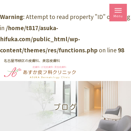
Warning
: Attempt to read property "ID" on string
in
/home/t817/asuka-
hifuka.com/public_html/wp-
content/themes/res/functions.php
on line
98
名古屋市緑区の皮膚科、美容皮膚科
ブログ