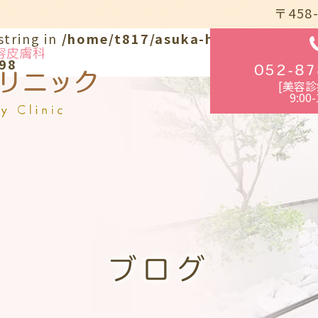
〒458
string in
/home/t817/asuka-hifuka.com/pu
98
052-87
[美容診
9:00-
ブログ