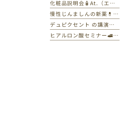
化粧品説明会🧴At.（エーティー）とゼオスキンヘルス
慢性じんましんの新薬💊ラプシド✏️全体MTG
デュピクセント の講演をしました🎤アトピー性皮膚炎
ヒアルロン酸セミナー🚅東京