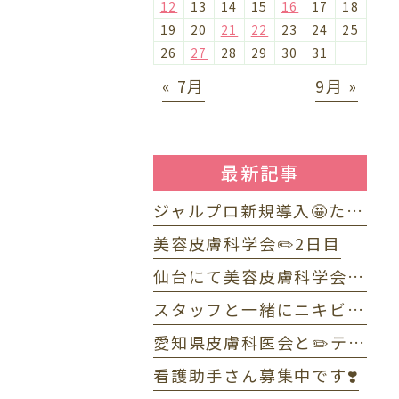
12
13
14
15
16
17
18
19
20
21
22
23
24
25
26
27
28
29
30
31
« 7月
9月 »
最新記事
ジャルプロ新規導入🤩たるみ改善に「ジャルプロ・スーパーハイドロ」💉目元のくま・小じわに「ジャルプロヤングアイ」👀
美容皮膚科学会✏️2日目
仙台にて美容皮膚科学会✏️1日目
スタッフと一緒にニキビWEBセミナーで配信しました☺️
愛知県皮膚科医会と✏️テニス部OB・OG会🎾
看護助手さん募集中です❣️