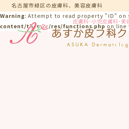
名古屋市緑区の皮膚科、美容皮膚科
Warning
: Attempt to read property "ID" on 
content/themes/res/functions.php
on line