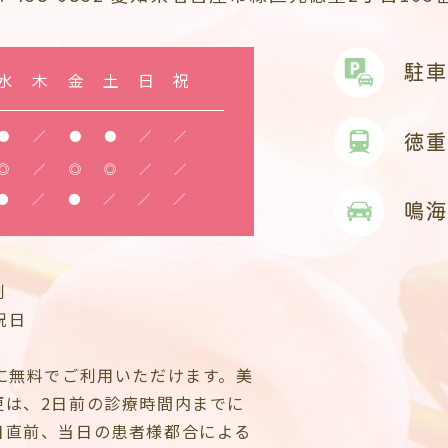
駐車
水
木
金
土
日
祝
●
／
●
●
／
／
徳重
◎
／
◎
◎
／
／
●
／
●
／
／
／
鳴海
制
祝日
に無料でご利用いただけます。美
更は、2日前の診療時間内までに
日直前、当日の患者様都合による