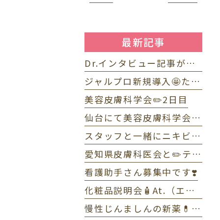
最新記事
Dr.インタビュー記事が掲載されました⭐️
ジャルプロ新規導入🤩たるみ改善に「ジャルプロ・スーパーハイドロ」💉目元のくま・小じわに「ジャルプロヤングアイ」👀
美容皮膚科学会✏️2日目
仙台にて美容皮膚科学会✏️1日目
スタッフと一緒にニキビWEBセミナーで配信しました☺️
愛知県皮膚科医会と✏️テニス部OB・OG会🎾
看護助手さん募集中です❣️
化粧品説明会🧴At.（エーティー）とゼオスキンヘルス
慢性じんましんの新薬💊ラプシド✏️全体MTG