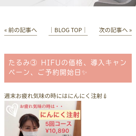
« 前の記事へ
│BLOG TOP│
次の記事へ »
たるみ③ HIFUの価格、導入キャン
ペーン、ご予約開始日✨
週末お疲れ気味の時にはにんにく注射💉