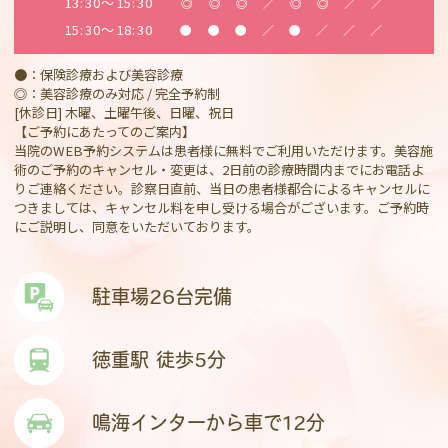
13:30～15:30
◎
◎
◎
／
◎
◎
／
／
15:30～18:30
●
●
●
／
●
／
／
／
●：保険診療および美容診療
◎：美容診療のみ対応 / 完全予約制
[休診日] 木曜、土曜午後、日曜、祝日
【ご予約にあたってのご案内】
当院のWEB予約システムは患者様に無料でご利用いただけます。美容施
術のご予約のキャンセル・変更は、2日前の診療時間内までにお電話よ
りご連絡ください。診察日直前、当日の患者様都合によるキャンセルに
つきましては、キャンセル料を申し受ける場合がございます。ご予約時
にご説明し、同意をいただいております。
駐車場26台完備
徳重駅 徒歩5分
鳴海インターから車で12分