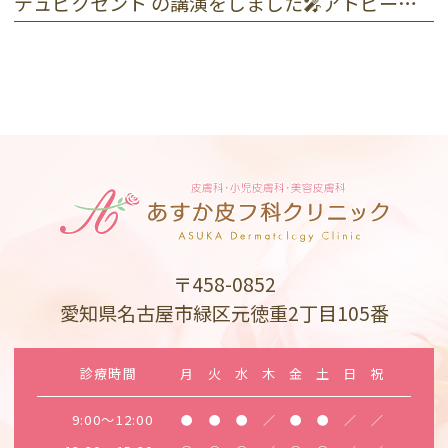
デュピクセント の講演をしました🎤アトピー性皮膚炎
〒458-0852
愛知県名古屋市緑区元徳重2丁目105番
診療時間
月
火
水
木
金
土
日
祝
9:00～12:00
●
●
●
／
●
●
／
／