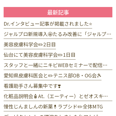
最新記事
Dr.インタビュー記事が掲載されました⭐️
ジャルプロ新規導入🤩たるみ改善に「ジャルプロ・スーパーハイドロ」💉目元のくま・小じわに「ジャルプロヤングアイ」👀
美容皮膚科学会✏️2日目
仙台にて美容皮膚科学会✏️1日目
スタッフと一緒にニキビWEBセミナーで配信しました☺️
愛知県皮膚科医会と✏️テニス部OB・OG会🎾
看護助手さん募集中です❣️
化粧品説明会🧴At.（エーティー）とゼオスキンヘルス
慢性じんましんの新薬💊ラプシド✏️全体MTG