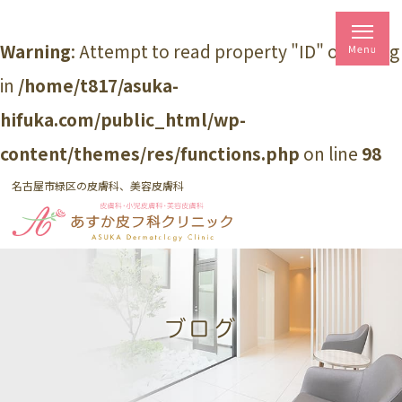
Warning
: Attempt to read property "ID" on string
in
/home/t817/asuka-
hifuka.com/public_html/wp-
content/themes/res/functions.php
on line
98
名古屋市緑区の皮膚科、美容皮膚科
ブログ