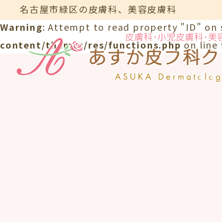
名古屋市緑区の皮膚科、美容皮膚科
Warning
: Attempt to read property "ID" on 
content/themes/res/functions.php
on line