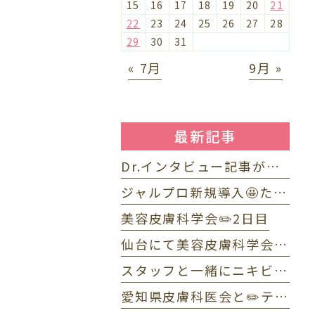
15
16
17
18
19
20
21
22
23
24
25
26
27
28
29
30
31
« 7月
9月 »
最新記事
Dr.インタビュー記事が掲載されました⭐️
ジャルプロ新規導入🤩たるみ改善に「ジャルプロ・スーパーハイドロ」💉目元のくま・小じわに「ジャルプロヤングアイ」👀
美容皮膚科学会✏️2日目
仙台にて美容皮膚科学会✏️1日目
スタッフと一緒にニキビWEBセミナーで配信しました☺️
愛知県皮膚科医会と✏️テニス部OB・OG会🎾