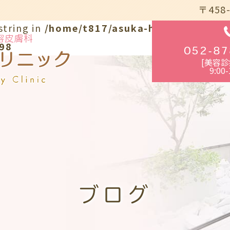
〒458
string in
/home/t817/asuka-hifuka.com/pu
98
052-87
[美容診
9:00-
ブログ