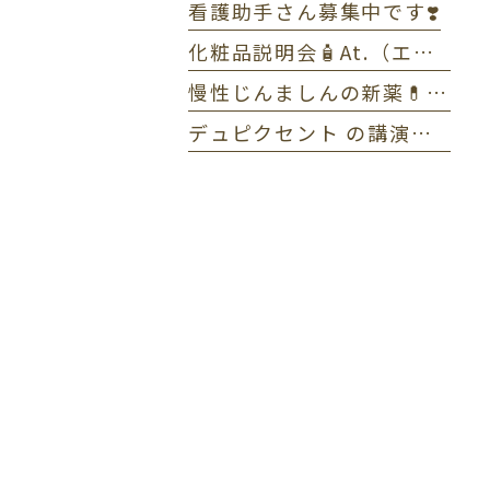
看護助手さん募集中です❣️
化粧品説明会🧴At.（エーティー）とゼオスキンヘルス
慢性じんましんの新薬💊ラプシド✏️全体MTG
デュピクセント の講演をしました🎤アトピー性皮膚炎