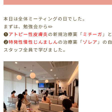
本日は全体ミーティングの日でした。
まずは、勉強会から✏️
❶
アトピー性皮膚炎
の新規治療薬「
ミチーガ
」
❷
特発性慢性じんましん
の治療薬「
ゾレア
」の
スタッフ全員で学びました。