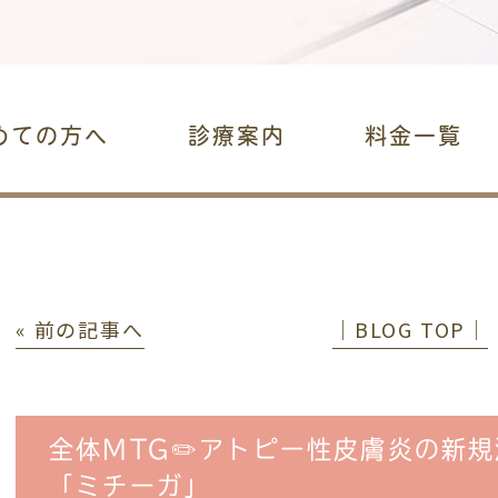
めての方へ
診療案内
料金一覧
« 前の記事へ
│BLOG TOP│
全体MTG✏️アトピー性皮膚炎の新規
「ミチーガ」