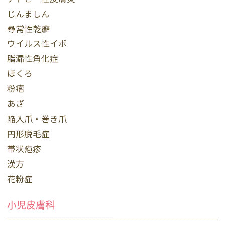
じんましん
尋常性乾癬
ウイルス性イボ
脂漏性角化症
ほくろ
粉瘤
あざ
陥入爪・巻き爪
円形脱毛症
帯状疱疹
漢方
花粉症
小児皮膚科