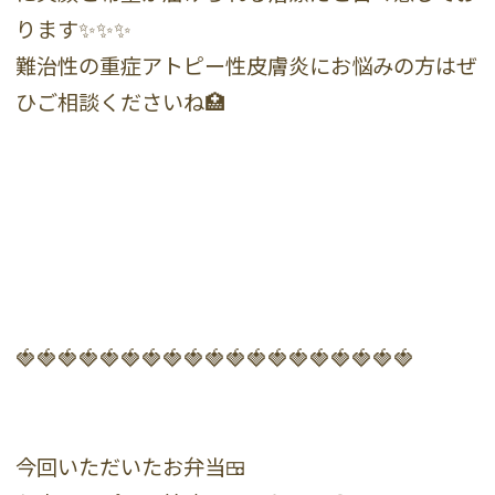
ります✨✨✨
難治性の重症アトピー性皮膚炎にお悩みの方はぜ
ひご相談くださいね🏥
🍓🍓🍓🍓🍓🍓🍓🍓🍓🍓🍓🍓🍓🍓🍓🍓🍓🍓🍓
今回いただいたお弁当🍱