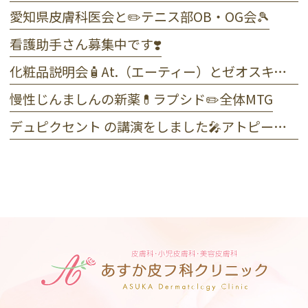
愛知県皮膚科医会と✏️テニス部OB・OG会🎾
看護助手さん募集中です❣️
化粧品説明会🧴At.（エーティー）とゼオスキンヘルス
慢性じんましんの新薬💊ラプシド✏️全体MTG
デュピクセント の講演をしました🎤アトピー性皮膚炎