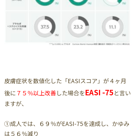
皮膚症状を数値化した「EASIスコア」が４ヶ月
EASI -75
後に
７５％以上改善
した場合を
と言い
ますが、
①成人では、６９％がEASI-75を達成し、かゆみ
は５６％減り