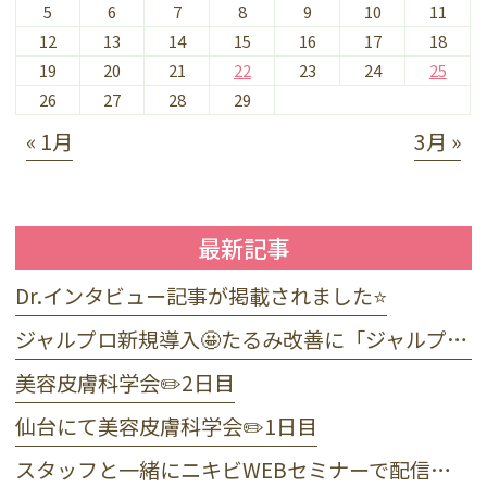
5
6
7
8
9
10
11
12
13
14
15
16
17
18
19
20
21
22
23
24
25
26
27
28
29
« 1月
3月 »
最新記事
Dr.インタビュー記事が掲載されました⭐️
ジャルプロ新規導入🤩たるみ改善に「ジャルプロ・スーパーハイドロ」💉目元のくま・小じわに「ジャルプロヤングアイ」👀
美容皮膚科学会✏️2日目
仙台にて美容皮膚科学会✏️1日目
スタッフと一緒にニキビWEBセミナーで配信しました☺️