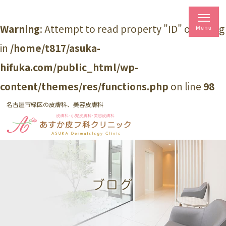
Warning
: Attempt to read property "ID" on string
in
/home/t817/asuka-
hifuka.com/public_html/wp-
content/themes/res/functions.php
on line
98
名古屋市緑区の皮膚科、美容皮膚科
ブログ