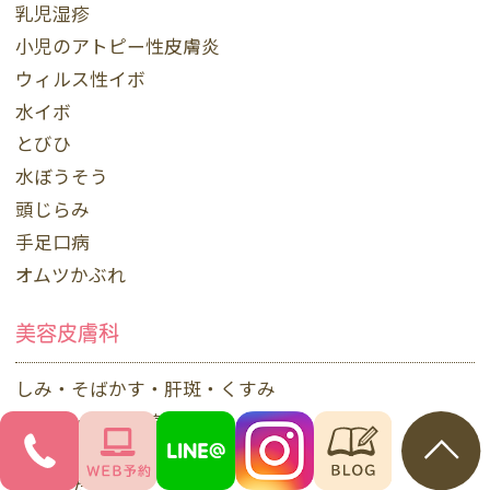
乳児湿疹
小児のアトピー性皮膚炎
ウィルス性イボ
水イボ
とびひ
水ぼうそう
頭じらみ
手足口病
オムツかぶれ
美容皮膚科
しみ・そばかす・肝斑・くすみ
にきび・にきび痕
毛穴・小じわ・ハリ
しわ・たるみ