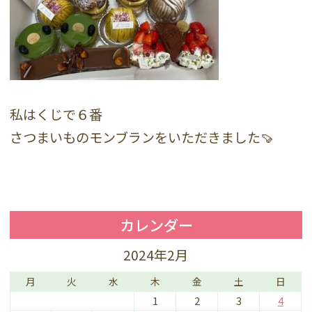
私はくじで６番
さつまいものモンブランをいただきました🍠
カレンダー
2024年2月
月
火
水
木
金
土
日
1
2
3
4