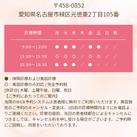
〒458-0852
愛知県名古屋市緑区元徳重2丁目105番
診療時間
月
火
水
木
金
土
日
祝
9:00～12:00
●
●
●
／
●
●
／
／
13:30～15:30
◎
◎
◎
／
◎
◎
／
／
15:30～18:30
●
●
●
／
●
／
／
／
●：保険診療および美容診療
◎：美容診療のみ対応 / 完全予約制
[休診日] 木曜、土曜午後、日曜、祝日
【ご予約にあたってのご案内】
当院のWEB予約システムは患者様に無料でご利用いただけます。美容施
術のご予約のキャンセル・変更は、2日前の診療時間内までにお電話よ
りご連絡ください。診察日直前、当日の患者様都合によるキャンセルに
つきましては、キャンセル料を申し受ける場合がございます。ご予約時
にご説明し、同意をいただいております。